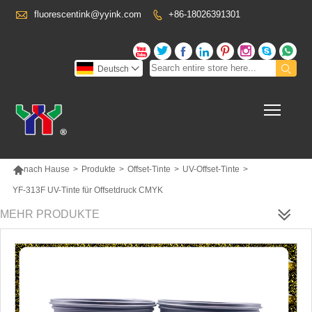

fluorescentink@yyink.com
+86-18026391301










Deutsch

Toggl

nach Hause
>
Produkte
>
Offset-Tinte
>
UV-Offset-Tinte
>
YF-313F UV-Tinte für Offsetdruck CMYK
MEHR PRODUKTE