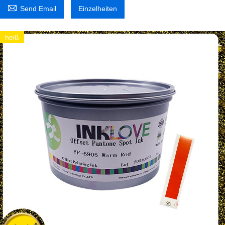

Send Email
Einzelheiten
heiß