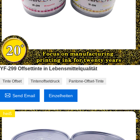
YF-299 Offsettinte in Lebensmittelqualität
Tinte Offset
Tintenoffsetdruck
Pantone-Offset-Tinte

Send Email
Einzelheiten
heiß