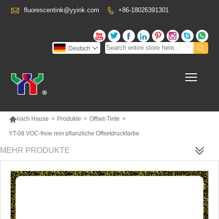

fluorescentink@yyink.com
+86-18026391301










Deutsch

Toggl

nach Hause
>
Produkte
>
Offset-Tinte
>
YT-08 VOC-freie rein pflanzliche Offsetdruckfarbe
MEHR PRODUKTE