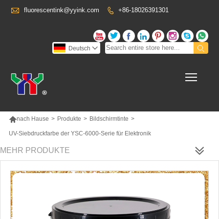

fluorescentink@yyink.com
+86-18026391301










Deutsch

Toggl

nach Hause
>
Produkte
>
Bildschirmtinte
>
UV-Siebdruckfarbe der YSC-6000-Serie für Elektronik
MEHR PRODUKTE