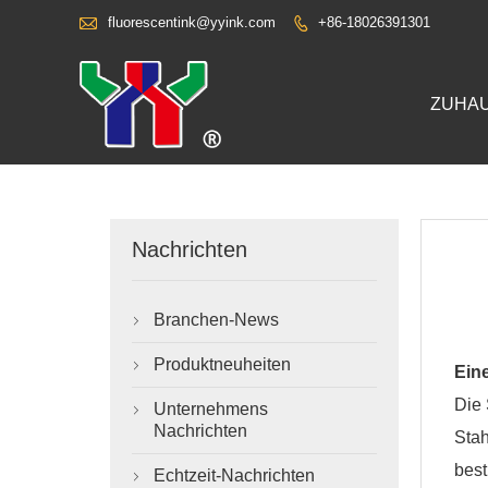

fluorescentink@yyink.com
+86-18026391301

ZUHA
Nachrichten
Branchen-News

Produktneuheiten

Ein
Die
Unternehmens

Nachrichten
Stah
best
Echtzeit-Nachrichten
