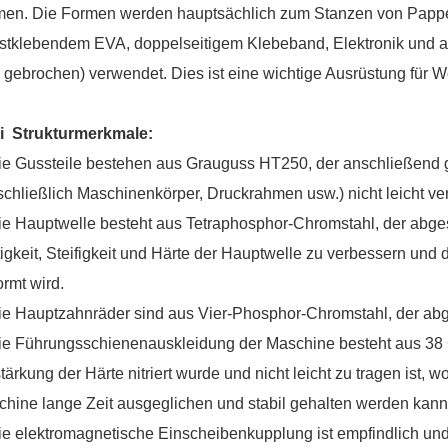
en. Die Formen werden hauptsächlich zum Stanzen von Pappe, 
stklebendem EVA, doppelseitigem Klebeband, Elektronik und an
 gebrochen) verwendet. Dies ist eine wichtige Ausrüstung für 
i
Strukturmerkmale:
ie Gussteile bestehen aus Grauguss HT250, der anschließend ge
schließlich Maschinenkörper, Druckrahmen usw.) nicht leicht v
ie Hauptwelle besteht aus Tetraphosphor-Chromstahl, der abg
igkeit, Steifigkeit und Härte der Hauptwelle zu verbessern und de
ormt wird.
ie Hauptzahnräder sind aus Vier-Phosphor-Chromstahl, der ab
Die Führungsschienenauskleidung der Maschine besteht aus 3
tärkung der Härte nitriert wurde und nicht leicht zu tragen ist,
hine lange Zeit ausgeglichen und stabil gehalten werden kann
ie elektromagnetische Einscheibenkupplung ist empfindlich und