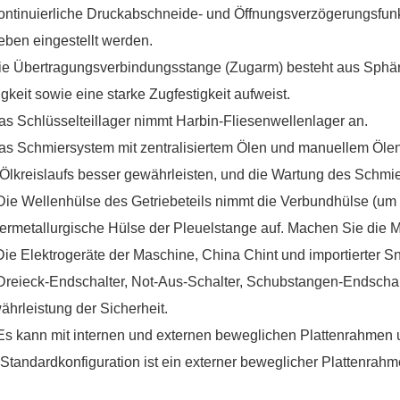
ontinuierliche Druckabschneide- und Öffnungsverzögerungsfun
eben eingestellt werden.
ie Übertragungsverbindungsstange (Zugarm) besteht aus Sphär
gkeit sowie eine starke Zugfestigkeit aufweist.
as Schlüsselteillager nimmt Harbin-Fliesenwellenlager an.
as Schmiersystem mit zentralisiertem Ölen und manuellem Ölen
Ölkreislaufs besser gewährleisten, und die Wartung des Schmi
Die Wellenhülse des Getriebeteils nimmt die Verbundhülse (um 
ermetallurgische Hülse der Pleuelstange auf. Machen Sie die M
Die Elektrogeräte der Maschine, China Chint und importierter S
Dreieck-Endschalter, Not-Aus-Schalter, Schubstangen-Endschalt
hrleistung der Sicherheit.
Es kann mit internen und externen beweglichen Plattenrahmen u
 Standardkonfiguration ist ein externer beweglicher Plattenrahm