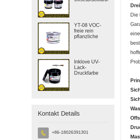
Dre
Die 
Gara
YT-08 VOC-
freie rein
eine
pflanzliche
Offsetdruckfarbe
bes
hoff
Inklove UV-
Pro
Lack-
Druckfarbe
Prin
Sic
Sich
Was
Kontakt Details
Offs
Dru
+86-18026391301

Mas