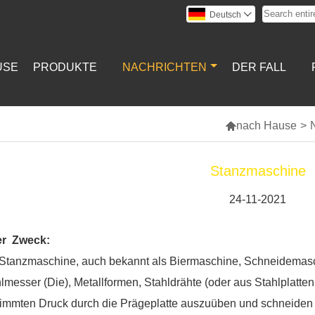
Deutsch

USE
PRODUKTE
NACHRICHTEN
DER FALL

nach Hause
>
Stanzmaschine
24-11-2021
er
Zweck:
 Stanzmaschine, auch bekannt als Biermaschine, Schneidemas
lmesser (Die), Metallformen, Stahldrähte (oder aus Stahlplatte
immten Druck durch die Prägeplatte auszuüben und schneiden 