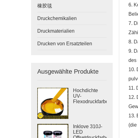
6. K
橡胶毯
Beli
Druckchemikalien
7. D
Druckmaterialien
Zähi
8. D
Drucken von Ersatzteilen
9. D
des 
10. 
Ausgewählte Produkte
pulv
11. 
Hochdichte
UV-
12. 
Flexodruckfarbe
Gewä
für den
Etikettendruck
13. 
(die
Inklove 310J-
LED
Offsetdruckfarbe