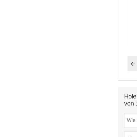

Hole
von 