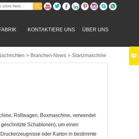









FABRIK
KONTAKTIERE UNS
ÜBER UNS

Nachrichten
>
Branchen-News
>
Stanzmaschine
chine, Rollwagen, Boxmaschine, verwendet
n geschnitzte Schablonen), um einen
Druckerzeugnisse oder Karton in bestimmte