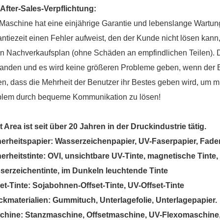
i
After-Sales-Verpflichtung:
Maschine hat eine einjährige Garantie und lebenslange Wartu
ntiezeit einen Fehler aufweist, den der Kunde nicht lösen kann,
n Nachverkaufsplan (ohne Schäden an empfindlichen Teilen). 
tanden und es wird keine größeren Probleme geben, wenn der 
en, dass die Mehrheit der Benutzer ihr Bestes geben wird, um 
blem durch bequeme Kommunikation zu lösen!
t Area ist seit über 20 Jahren in der Druckindustrie tätig.
herheitspapier: Wasserzeichenpapier, UV-Faserpapier, Fade
erheitstinte: OVI, unsichtbare UV-Tinte, magnetische Tinte
serzeichentinte, im Dunkeln leuchtende Tinte
et-Tinte: Sojabohnen-Offset-Tinte, UV-Offset-Tinte
ckmaterialien: Gummituch, Unterlagefolie, Unterlagepapier.
chine: Stanzmaschine, Offsetmaschine, UV-Flexomaschine,