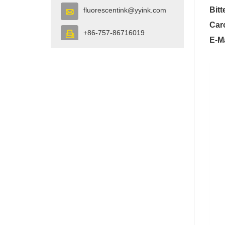
Bitt
fluorescentink@yyink.com

Car
+86-757-86716019

E-M