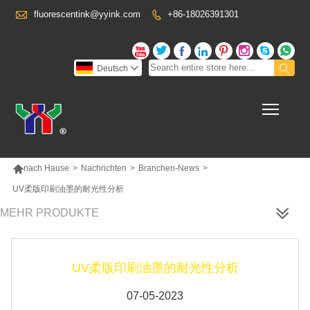

fluorescentink@yyink.com
+86-18026391301










Deutsch

Toggl

nach Hause
>
Nachrichten
>
Branchen-News
>
UV柔版印刷油墨的耐光性分析
MEHR PRODUKTE
UV柔版印刷油墨的耐光性分析
07-05-2023